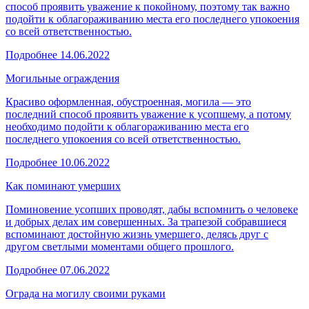
способ проявить уважение к покойному, поэтому так важно
подойти к облагораживанию места его последнего упокоения
со всей ответственностью.
Подробнее
14.06.2022
Могильные ограждения
Красиво оформленная, обустроенная, могила — это
последний способ проявить уважение к усопшему, а потому
необходимо подойти к облагораживанию места его
последнего упокоения со всей ответственностью.
Подробнее
10.06.2022
Как поминают умерших
Поминовение усопших проводят, дабы вспомнить о человеке
и добрых делах им совершенных. За трапезой собравшиеся
вспоминают достойную жизнь умершего, делясь друг с
другом светлыми моментами общего прошлого.
Подробнее
07.06.2022
Ограда на могилу своими руками