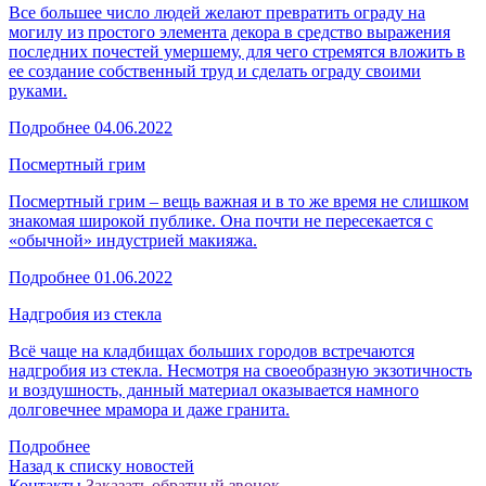
Все большее число людей желают превратить ограду на
могилу из простого элемента декора в средство выражения
последних почестей умершему, для чего стремятся вложить в
ее создание собственный труд и сделать ограду своими
руками.
Подробнее
04.06.2022
Посмертный грим
Посмертный грим – вещь важная и в то же время не слишком
знакомая широкой публике. Она почти не пересекается с
«обычной» индустрией макияжа.
Подробнее
01.06.2022
Надгробия из стекла
Всё чаще на кладбищах больших городов встречаются
надгробия из стекла. Несмотря на своеобразную экзотичность
и воздушность, данный материал оказывается намного
долговечнее мрамора и даже гранита.
Подробнее
Назад к списку новостей
Контакты
Заказать обратный звонок